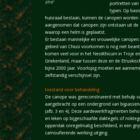
ziro’
portretten van
typen. Op basis
huisraad bestaan, kunnen de canopen worden
aangenomen dat canopen zijn ontstaan uit de
waarop een helm is geplaatst.
Er bestaan mannelijke en vrouwelijke canopen.
gebied van Chiusi voorkomen is nog niet bea
komen veel voor in het Neolithicum in Troje e
Griekenland, maar tussen deze en de Etruskisc
bijna 2000 jaar. Voorlopig moeten we aannem
zelfstandig verschijnsel zijn.
toestand voor behandeling
De canope was gereconstrueerd met behulp van
aangebracht op een ondergrond van bijpasse
(afb. 3 en 4). Deze aardewerkfragmenten behoo
en leken op bijgeschaafde daktegels of nokteg
oppervlak onregelmatig beschilderd, in een gri
camouflerende werking uitging.