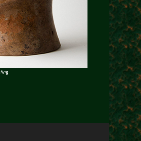
lin
g