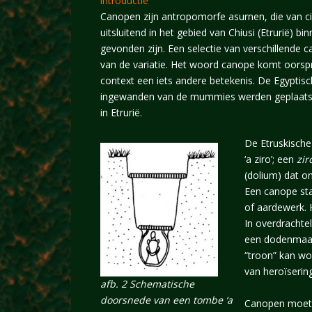
introductie
Canopen zijn antropomorfe asurnen, die van cir
uitsluitend in het gebied van Chiusi (Etrurië) b
gevonden zijn. Een selectie van verschillende c
van de variatie. Het woord canope komt oorspro
context een iets andere betekenis. De Egyptis
ingewanden van de mummies werden geplaatst.
in Etrurië.
De Etruskisch
‘a ziro’; een
zir
(dolium) dat on
Een canope sta
of aardewerk. 
In overdrachte
een dodenmaalt
“troon” kan wo
van heroïserin
afb. 2 Schematische
doorsnede van een tombe ‘a
Canopen moete