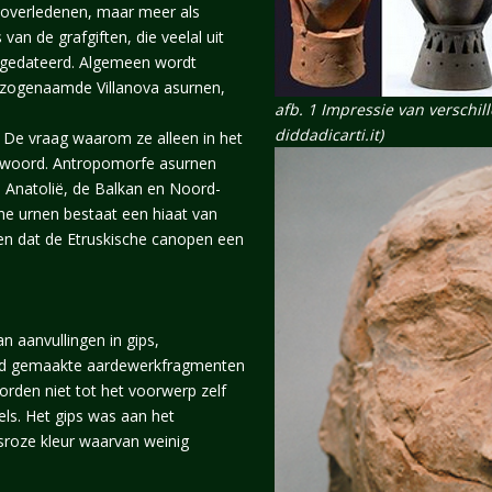
 overledenen, maar meer als
 van de grafgiften, die veelal uit
 gedateerd. Algemeen wordt
 zogenaamde Villanova asurnen,
afb. 1 Impressie van verschi
diddadicarti.it)
 De vraag waarom ze alleen in het
ntwoord. Antropomorfe asurnen
n Anatolië, de Balkan en Noord-
he urnen bestaat een hiaat van
en dat de Etruskische canopen een
 aanvullingen in gips,
nd gemaakte aardewerkfragmenten
rden niet tot het voorwerp zelf
els. Het gips was aan het
jsroze kleur waarvan weinig