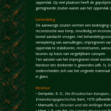
oppervlak. Op veel plaatsen heeft de gepolijste
gemigreerde zouten waren aan het oppervlak z
behandeling
De aanwezige zouten vormen een bedreiging 
reconstructie was lomp, onvolledig en inconse
teveel aandacht vroegen. Het behandelingsvoors
verwijdering van aanvullingen, impregneren va
oppervlak te stabiliseren, reconstrueren, aanvu
lacunes op basis van vergelijkbare canopen.
Ten aanzien van het impregneren moet worde
hierdoor iets donkerder is geworden (afb. 5). 
onderscheiden zich van het originele materiaal 
in glans.
literatuur
• Gempeler, R. D.;
Die Etruskischen Kanopen; H
Entwicklungsgeschichte
; Bern, 1970 (afbeeldi
• Mansuelli, G.;
Etrurien und die Anfänge Rom
• Meer, L.B. van der;
Un canopo etrusco nel 