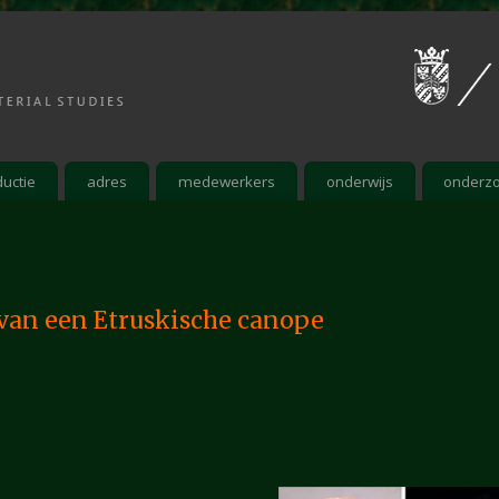
ductie
adres
medewerkers
onderwijs
onderz
 van een Etruskische canope