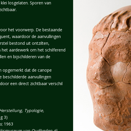
 klei losgelaten. Sporen van
ichtbaar.
voor het voorwerp. De bestaande
quent, waardoor de aanvullingen
tel bestond uit ontzilten,
n het aardewerk om het schilferend
llen en bijschilderen van de
n opgemerkt dat de canope
De beschilderde aanvullingen
door een direct zichtbaar verschil
erstellung, Typologie,
ng 3)
s
; 1963
Rijksmuseum van Oudheden di