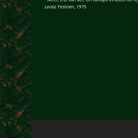
Leida
; Festoen, 1975