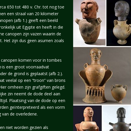
ca 650 tot 480 v. Chr. tot nog toe
innen een straal van 20 kilometer
anopen (afb 1.) geeft een beeld
nkelijk uit Egypte en heeft in die
che canopen zijn vazen waarin de
 Het zijn dus geen asurnen zoals
e canopen komen voor in tombes
o
is een groot voorraadvat
der de grond is geplaatst (afb 2.).
at veelal op een “troon” van brons
Hier omheen zijn grafgiften gelegd.
lijke zin neemt de dode deel aan
ijd. Plaatsing van de dode op een
rden geïnterpreteerd als een vorm
g van de overledene.
n niet worden gezien als