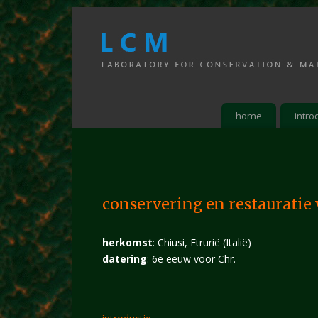
home
intro
conservering en restauratie
herkomst
: Chiusi, Etrurië (Italië)
datering
: 6e eeuw voor Chr.